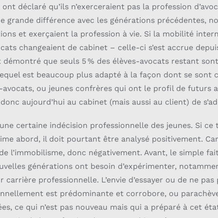
 ont déclaré qu’ils n’exerceraient pas la profession d’avoc
ne grande différence avec les générations précédentes, n
ns et exerçaient la profession à vie. Si la mobilité inter
ocats changeaient de cabinet – celle-ci s’est accrue depu
 démontré que seuls 5 % des élèves-avocats restant son
», lequel est beaucoup plus adapté à la façon dont se sont 
-avocats, ou jeunes confrères qui ont le profil de futurs 
 donc aujourd’hui au cabinet (mais aussi au client) de s’ad
 une certaine indécision professionnelle des jeunes. Si ce
me abord, il doit pourtant être analysé positivement. Car c
 l’immobilisme, donc négativement. Avant, le simple fait
nouvelles générations ont besoin d’expérimenter, notamm
r carrière professionnelle. L’envie d’essayer ou de ne pas
nnellement est prédominante et corrobore, ou parachève
ées, ce qui n’est pas nouveau mais qui a préparé à cet état d