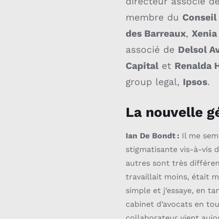
directeur associé d
membre du
Conseil 
des Barreaux
,
Xenia
associé de
Delsol A
Capital
et
Renalda 
group legal,
Ipsos
.
La nouvelle g
Ian De Bondt :
Il me semb
stigmatisante vis-à-vis d
autres sont très différe
travaillait moins, était
simple et j’essaye, en 
cabinet d’avocats en tou
collaborateur vient aujo