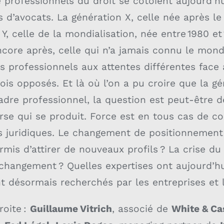
 professionnels du droit se côtoient aujourd’hu
s d’avocats. La génération X, celle née après 
 Y, celle de la mondialisation, née entre 1980 et
ncore après, celle qui n’a jamais connu le mond
professionnels aux attentes différentes face a
fois opposés. Et là où l’on a pu croire que la g
adre professionnel, la question est peut-être d
verse qui se produit. Force est en tous cas de c
ls juridiques. Le changement de positionnement
ermis d’attirer de nouveaux profils ? La crise du
changement ? Quelles expertises ont aujourd’hui
t désormais recherchés par les entreprises et l
roite :
Guillaume Vitrich
, associé de
White & Ca