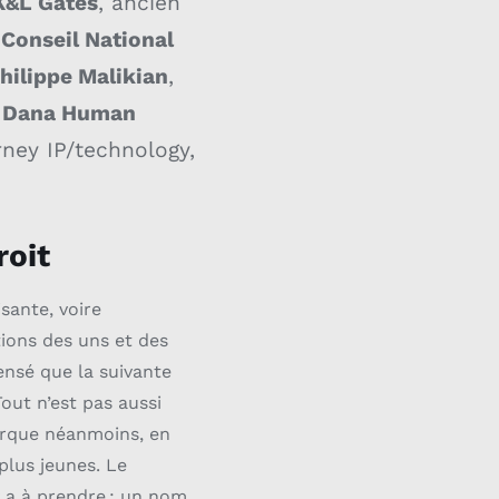
K&L Gates
, ancien
u
Conseil National
hilippe Malikian
,
t
Dana Human
rney IP/technology,
roit
sante, voire
tions des uns et des
ensé que la suivante
out n’est pas aussi
marque néanmoins, en
plus jeunes. Le
y a à prendre : un nom