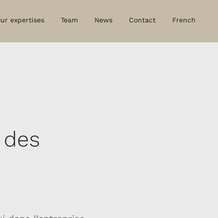
ur expertises
Team
News
Contact
French
n des