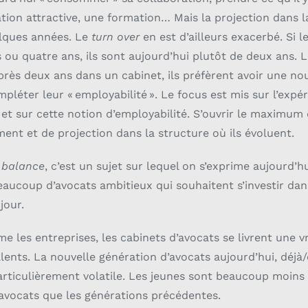
ion attractive, une formation… Mais la projection dans l
elques années. Le
turn over
en est d’ailleurs exacerbé. Si le
is ou quatre ans, ils sont aujourd’hui plutôt de deux ans.
rès deux ans dans un cabinet, ils préfèrent avoir une no
pléter leur « employabilité ». Le focus est mis sur l’ex
, et sur cette notion d’employabilité. S’ouvrir le maximum
ent et de projection dans la structure où ils évoluent.
e balance
, c’est un sujet sur lequel on s’exprime aujourd’h
beaucoup d’avocats ambitieux qui souhaitent s’investir dan
jour.
 les entreprises, les cabinets d’avocats se livrent une vra
alents. La nouvelle génération d’avocats aujourd’hui, déjà
articulièrement volatile. Les jeunes sont beaucoup moins 
’avocats que les générations précédentes.