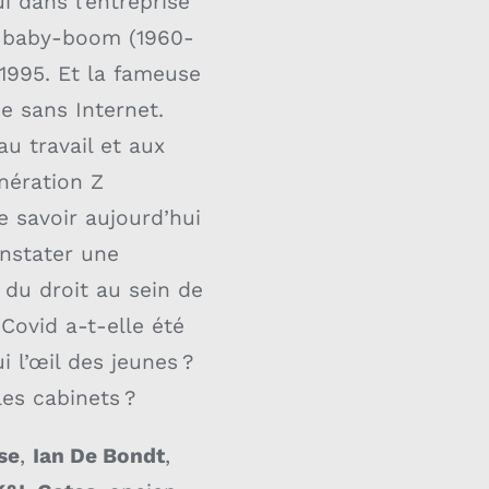
i dans l’entreprise
le baby-boom (1960-
 1995. Et la fameuse
e sans Internet.
u travail et aux
énération Z
e savoir aujourd’hui
onstater une
 du droit au sein de
 Covid a-t-elle été
 l’œil des jeunes ?
es cabinets ?
se
,
Ian De Bondt
,