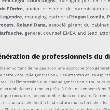
e
Fed Légal
,
Louis Degos
, managing partner de
de l’Ordre
, ancien président de commission a
 Legendre
, managing partner d’
Hogan Lovells
,
P
vocats
,
Roland Dana
, associé gérant du cabine
Harfouche
, general counsel EMEA and lead atto
énération
de professionnels du d
le important de ne pas avoir une approche trop générali
e cette « nouvelle génération ». Les attentes et les aspira
ntes. J’ai l’impression que chaque génération a toujours p
 moins ambitieuse ou moins prête à faire des concessions. T
tant que recruteur, ne pas tomber dans ce travers. On re
t cas, un attachement à la structure moins fort chez les 
urd’hui « consommer » sa collaboration, prendre ce qu’il 