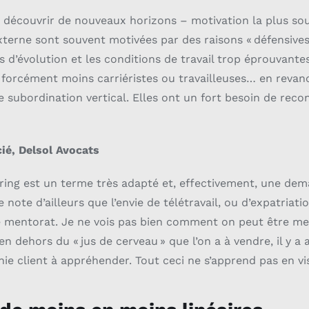
 découvrir de nouveaux horizons – motivation la plus sou
xterne sont souvent motivées par des raisons « défensives
s d’évolution et les conditions de travail trop éprouvante
 forcément moins carriéristes ou travailleuses… en revan
e subordination vertical. Elles ont un fort besoin de reco
cié, Delsol Avocats
ing est un terme très adapté et, effectivement, une d
 note d’ailleurs que l’envie de télétravail, ou d’expatriat
de mentorat. Je ne vois pas bien comment on peut être m
n dehors du « jus de cerveau » que l’on a à vendre, il y a 
hie client à appréhender. Tout ceci ne s’apprend pas en v