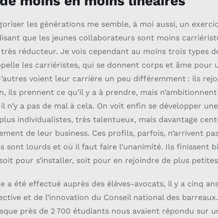
 de moins
en moins linéaires
oriser les générations me semble, à moi aussi, un exercic
disant que les jeunes collaborateurs sont moins carriérist
 très réducteur. Je vois cependant au moins trois types d
pelle les carriéristes, qui se donnent corps et âme pour u
D’autres voient leur carrière un peu différemment : ils re
on, ils prennent ce qu’il y a à prendre, mais n’ambitionnen
 il n’y a pas de mal à cela. On voit enfin se développer u
s plus individualistes, très talentueux, mais davantage cen
ement de leur business. Ces profils, parfois, n’arrivent pa
 sont lourds et où il faut faire l’unanimité. Ils finissent 
oit pour s’installer, soit pour en rejoindre de plus petites
a été effectué auprès des élèves-avocats, il y a cinq ans,
tive et de l’innovation du Conseil national des barreaux.
sque près de 2 700 étudiants nous avaient répondu sur un