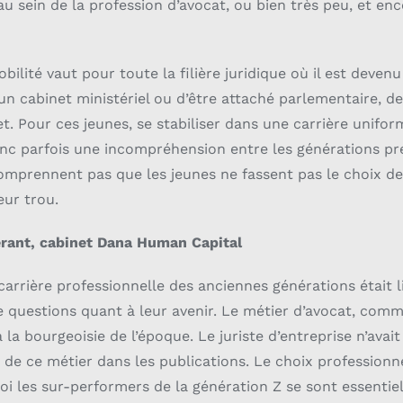
au sein de la profession d’avocat, ou bien très peu, et en
bilité vaut pour toute la filière juridique où il est devenu 
 un cabinet ministériel ou d’être attaché parlementaire, d
et. Pour ces jeunes, se stabiliser dans une carrière unifo
donc parfois une incompréhension entre les générations pr
omprennent pas que les jeunes ne fassent pas le choix de
eur trou.
érant, cabinet Dana Human Capital
carrière professionnelle des anciennes générations était li
e questions quant à leur avenir. Le métier d’avocat, com
 la bourgeoisie de l’époque. Le juriste d’entreprise n’avai
 de ce métier dans les publications. Le choix professionnel
oi les sur-performers de la génération Z se sont essentie