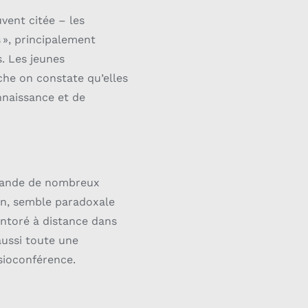
vent citée – les
 », principalement
s. Les jeunes
che on constate qu’elles
nnaissance et de
emande de nombreux
ion, semble paradoxale
entoré à distance dans
aussi toute une
isioconférence.