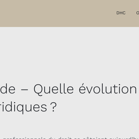
DHC
O
nde – Quelle évolutio
ridiques ?