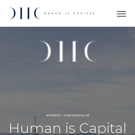
Skip
to
content
INTÉGRITÉ • CONFIDENTIALITÉ
Human is Capital